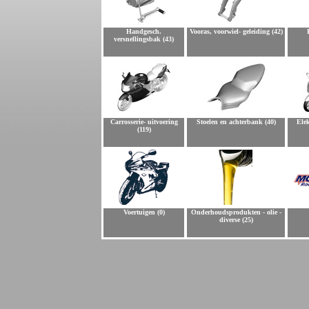
Handgesch.
Vooras, voorwiel- geleiding (42)
versnellingsbak (43)
Carrosserie- uitvoering
Stoelen en achterbank (40)
Elek
(119)
Voertuigen (0)
Onderhoudsprodukten - olie -
diverse (25)