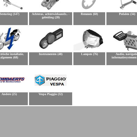
Besturing (147)
Achteras, achterwielaandr., -
Remmen (60)
Pedalen (34)
geleiding (28)
trische installatie,
Instrumenten (48)
Lampen (76)
Audio, navigati
algemeen (68)
informatiesystemen
Andere (25)
Vespa Piaggio (32)