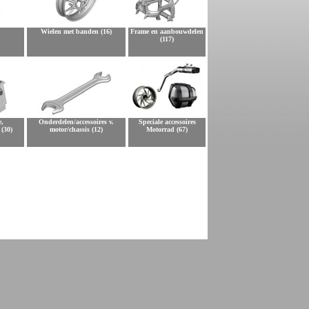
Wielen met banden (16)
Frame en aanbouwdelen
(117)
e,
Onderdelen/accessoires v.
Speciale accessoires
 (30)
motor/chassis (12)
Motorrad (67)