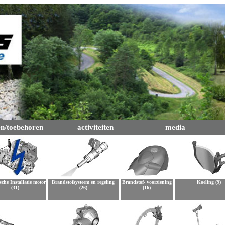
en/toebehoren
activiteiten
media
sche Installatie motor
Brandstofsysteem en regeling
Brandstof- voorziening
Koeling (9)
(31)
(26)
(16)