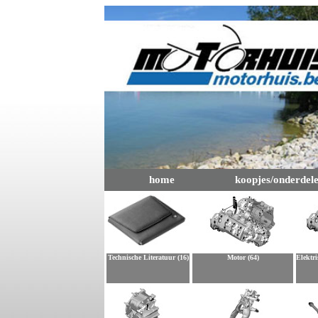
home
koopjes/onderdel
Technische Literatuur (16)
Motor (64)
Elektri